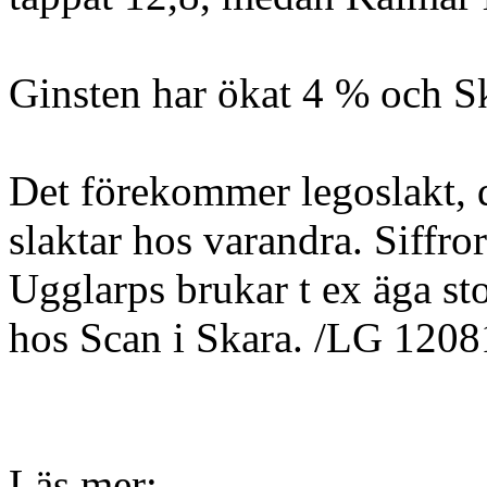
Ginsten har ökat 4 % och S
Det förekommer legoslakt, d
slaktar hos varandra. Siffror
Ugglarps brukar t ex äga sto
hos Scan i Skara. /LG 120
Läs mer: