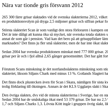
Nära var tionde gris försvann 2012
265 300 färre grisar slaktades vid de svenska slakterierna 2012, vilket
en produktionsvolym på dryga 2,5 miljoner grisar och siffran pekar for
Största slakteriet Scan är som vanligt den stora förloraren i kampen o
Det är inte dåligt att kunna öka så mycket, när svenska totala slakten
annat de som går i pension. Vad kan det bero på att grisuppfödare lämn
marknaden? Det finns ju fler små slakterier, men de har inte ökat slakt
Sedan 2004 har svenska produktionen minskat med 777 000 grisar. 2004
grisar per år och i fjol alltså 2,65 gånger genomsnittet. Det har gått f
Förutom Scans minskning är det norrlandsslaktens minskning som stick
slakteriet, liksom Siljans Chark med minus 13 %. Gotlands Slagteri h
Det finns dock plustecken även för Scan i Skara, nämligen för sista kv
trolig förklaring till ökningen. Annars är det KLS Ugglarps slakt i Sk
Den övriga slakten, dvs vid de minsta slakterierna i Sverige, har en st
Sedan 2004 har de småskaliga ökat med 53 379 grisar. De har nu 2,5 
1,7 och Siljans Charks 1,3. Lövsta Kött ingår i gruppen övrig slakt, 