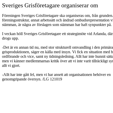
Sveriges Grisföretagare organiserar om
Föreningen Sveriges Grisföretagare ska organiseras om, från grunde
föreningsstruktur, annat arbetssätt och ändrad ombudsrepresentation v
stämman, är några av förslagen som stämman har haft synpunkter på.
I veckan höll Sveriges Grisföretagare ett strategimöte vid Arlanda, där 
drogs upp.
-Det är en annan tid nu, med stor strukturell omvandling i den primära
grisproduktionen, säger en källa med insyn. Vi fick en situation med 
ordförande och vice, samt ny tidningsledning. Allt har inte hunnit sätt
men vi känner medlemmarnas kritik över att vi inte varit tillräckligt s
allt vi gjort.
-Allt har inte gått fel, men vi har ansett att organisationen behöver en
genomgripande översyn. /LG 121019