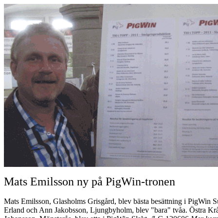
Mats Emilsson ny på PigWin-tronen
Mats Emilsson, Glasholms Grisgård, blev bästa besättning i PigWin 
Erland och Ann Jakobsson, Ljungbyholm, blev "bara" tvåa. Östra Kr