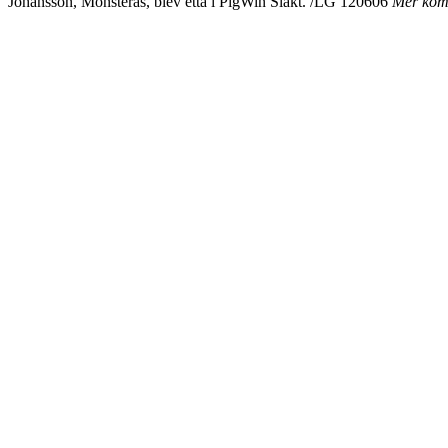
Johansson, Mönsterås, blev etta i PigWin Slakt. /LG 120606
Mer ko