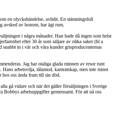
om en olyckshändelse, avlidit. En stämningsfull
og avsked av honom, har ägt rum.
rsäljningen i några månader. Han hade då ingen som helst
erfarenhet efter 30 år som säljare av olika saker (bl a
d snabbt in i vår och våra kunder grisproducenternas
enderas. Jag har otaliga glada minnen av resor runt
ot. Hans arbetsvilja, tålamod, kamratskap, men inte minst
 hos oss ända fram till sin död.
alla gå vidare och när det gäller försäljningen i Sverige
ra Bobbys arbetsuppgifter gemensamt. För att nå oss