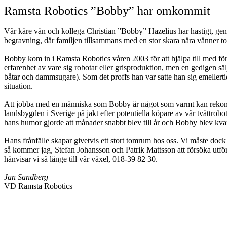
Ramsta Robotics ”Bobby” har omkommit
Vår käre vän och kollega Christian ”Bobby” Hazelius har hastigt, gen
begravning, där familjen tillsammans med en stor skara nära vänner t
Bobby kom in i Ramsta Robotics våren 2003 för att hjälpa till med fö
erfarenhet av vare sig robotar eller grisproduktion, men en gedigen sälj
båtar och dammsugare). Som det proffs han var satte han sig emellerti
situation.
Att jobba med en människa som Bobby är något som varmt kan rekomm
landsbygden i Sverige på jakt efter potentiella köpare av vår tvättrob
hans humor gjorde att månader snabbt blev till år och Bobby blev kvar
Hans frånfälle skapar givetvis ett stort tomrum hos oss. Vi måste dock 
så kommer jag, Stefan Johansson och Patrik Mattsson att försöka utfö
hänvisar vi så länge till vår växel, 018-39 82 30.
Jan Sandberg
VD Ramsta Robotics