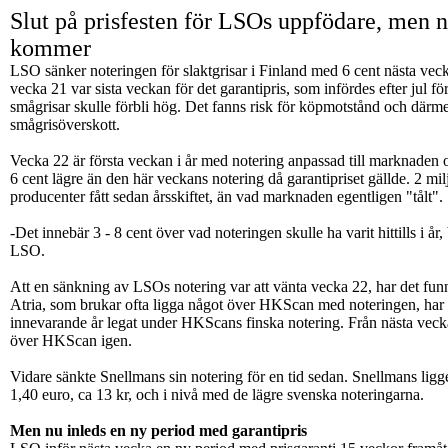
Slut på prisfesten för LSOs uppfödare, men ny
kommer
LSO sänker noteringen för slaktgrisar i Finland med 6 cent nästa veck
vecka 21 var sista veckan för det garantipris, som infördes efter jul för
smågrisar skulle förbli hög. Det fanns risk för köpmotstånd och därmed
smågrisöverskott.
Vecka 22 är första veckan i år med notering anpassad till marknaden oc
6 cent lägre än den här veckans notering då garantipriset gällde. 2 m
producenter fått sedan årsskiftet, än vad marknaden egentligen "tålt".
-Det innebär 3 - 8 cent över vad noteringen skulle ha varit hittills i år,
LSO.
Att en sänkning av LSOs notering var att vänta vecka 22, har det funn
Atria, som brukar ofta ligga något över HKScan med noteringen, har 
innevarande år legat under HKScans finska notering. Från nästa vecka
över HKScan igen.
Vidare sänkte Snellmans sin notering för en tid sedan. Snellmans ligg
1,40 euro, ca 13 kr, och i nivå med de lägre svenska noteringarna.
Men nu inleds en ny period med garantipris