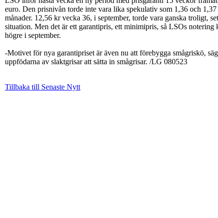
LSO inför nästa vecka en ny period med prisgaranti 15 veckor framåt
euro. Den prisnivån torde inte vara lika spekulativ som 1,36 och 1,37 
månader. 12,56 kr vecka 36, i september, torde vara ganska troligt, se
situation. Men det är ett garantipris, ett minimipris, så LSOs notering
högre i september.
-Motivet för nya garantipriset är även nu att förebygga smågriskö, säge
uppfödarna av slaktgrisar att sätta in smågrisar. /LG 080523
Tillbaka till Senaste Nytt