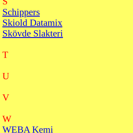
S
Schippers
Skiold Datamix
Skövde Slakteri
T
U
V
W
WEBA Kemi