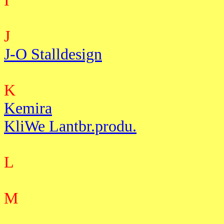
I
J
J-O Stalldesign
K
Kemira
KliWe Lantbr.produ.
L
M